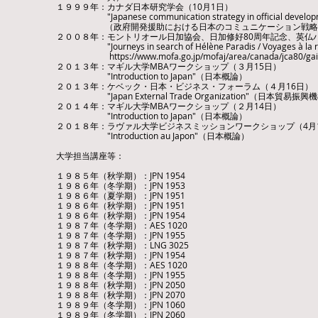
１９９９年：カナダ日本研究学会（10月1日）
"Japanese communication strategy in official developme
（政府開発援助における日本のコミュニケーション戦略
２００８年：モントリオール日加協会、日加修好80周年記念、英仏バ
"Journeys in search of Hélène Paradis / Voyages 
https://www.mofa.go.jp/mofaj/area/canada/jca80/gai
２０１３年：マギル大学MBAワークショップ（３月15日）
"Introduction to Japan"（日本概論）
２０１３年：ケベック・日本・ビジネス・フォーラム（４月16日）
"Japan External Trade Organization"​（日本貿易振興
２０１４年：マギル大学MBAワークショップ（２月14日）
"Introduction to Japan"（日本概論）
２０１８年：ラヴァル大学ビジネスミッションワークショップ（4月
"Introduction au Japon"（日本概論）
大学担当講座等：
１９８５年（秋学期）：JPN 1954
１９８６年（冬学期）：JPN 1953
１９８６年（夏学期）：JPN 1951
１９８６年（秋学期）：JPN 1951
１９８６年（秋学期）：JPN 1954
１９８７年（冬学期）：AES 1020
１９８７年（冬学期）：JPN 1955
１９８７年（秋学期）：LNG 3025
１９８７年（秋学期）：JPN 1954
１９８８年（冬学期）：AES 1020
１９８８年（冬学期）：JPN 1955
１９８８年（秋学期）：JPN 2050
１９８８年（秋学期）：JPN 2070
１９８９年（冬学期）：JPN 1060
１９８９年（冬学期）：JPN 2060