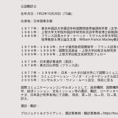
​​公認翻訳士
生年月日：1952年10月20日（73歳）
出身地：日本国東京都
１９７７年： 東京外国語大学露語学科国際関係専修課程卒業（文学
１９８１年： 上智大学大学院外国語学研究科言語学専攻博士前期課
１９８５年： フランス語系カナダ・ケベック・ラヴァル大学大学院言
指導教授＆博士論文主査：William Francis Mackey教
１９７９年－１９８３年：カナダ連邦政府国費留学 －フランス語系
​１９９４年－１９９５年：国際交流基金 －上智大学比較文化研究所
​１９９５年－１９９６年：上智大学比較文化研究所フェロー
１９７３年：日本通訳養成所（英語）
１９７８年：東京日仏学院（フランス語）
１９７７年 － １９９６年： 日本・カナダの諸大学にて国際コミ
１９９０年： コミュニケーション・ツノダ・インターナショナル設
２００５年： コンサルタンツ・ウイン・ルート設立、現在に至る
国際コミュニケーションコンサルタントとして、政府機関、国際機関
市、経済ミッション、文化ミッション等の通訳、翻訳、コーディネ
ナダ、日本及び世界各地にて活動。 現在、英→日、仏→日、日→英
訳士。
通訳・翻訳：
プロジェクト＆クライアント、通訳業務例・翻訳業務例→
https://ts