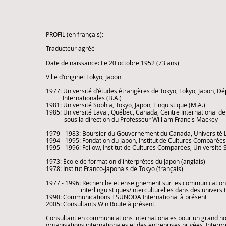
PROFIL (en français):
Traducteur agréé
Date de naissance: Le 20 octobre 1952 (73 ans)
Ville d'origine: Tokyo, Japon
1977: Université d'études étrangères de Tokyo, Tokyo, Japon, Dé
Internationales (B.A.)
1981: Université Sophia, Tokyo, Japon, Linquistique (M.A.)
1985: Université Laval, Québec, Canada, Centre International de 
sous la direction du Professeur William Francis Mackey
1979 - 1983: Boursier du Gouvernement du Canada, Université 
1994 - 1995: Fondation du Japon, Institut de Cultures Comparées
1995 - 1996: Fellow, Institut de Cultures Comparées, Université 
1973: École de formation d'interprètes du Japon (anglais)
1978: Institut Franco-Japonais de Tokyo (français)
1977 - 1996: Recherche et enseignement sur les communications
interlinguistiques/interculturelles dans des université
1990: Communications TSUNODA International à présent
2005: Consultants Win Route à présent
Consultant en communications internationales pour un grand no
organisations internationales et des entreprises privées. Interp