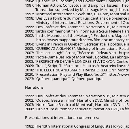
1984: "Québec: The Economy and Government Finances Highl
1987: "Human Action: Conceptual and Empirical Issues" Theo
Translation supervized by Masutsugu Mizuno, Jichosh
1997: "Montreal International" Web site, CD-Rom, Montreal I
1998: "Des Lys à l'ombre du mont Fuji: Cent ans de présence
Ministry of International Relations, Government of Qu
1999: "Des Forêts et des Hommes", Narration VHS, Ministry
2000: "Jardin commémoratif en l'honneur à Sœur Hélène Para
2002: "In the Meanders of the Mekong", Production: Mappa
https://www.mappamundi.ca/en/film-documentary-cam
2004: "Living in French in Québec", Secrétariat à la politiqu
2005: "QUEBEC AT A GLANCE", Ministry of International Rela
2007: "The Last Laugh", Script, Théatre du Rideau Vert
https
2008: "Notre-Dame Basilica of Montréal", Booklet, La Fabriq
2008: "PERSPECTIVE DE VIE À LONDRES ET À TOKYO", Centre 
2009: "Train", Script, Théâtre Incliné
https://theatreincline.ca
2018: "THE ELECTRIC AND SMART TRANSPORTATION", Montrea
2020: "Presentation: Play and Play Black (butô)"
https://www
2023: "Québec quantique", Québec quantique
​Narrations:
1999: "Des Forêts et des Hommes", Narration VHS, Ministry
2002: "Québec: Beau à l'infini", Narration DVD, Ministry of 
2003: "Notre-Dame Basilica of Montréal", Narration DVD, La 
2006: "Ouverture du temps des sucres", Narration DVD, La f
Presentations at international conferences:
1982: The 13th International Congress of Linguists (Tokyo, Ja