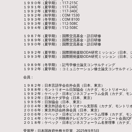
１９９０年（夏学期）：117-215C
１９９１年（夏学期）：117-240C
１９９２年（夏学期）：117-340C
１９９２年（秋学期）：COM 1530
１９９３年（冬学期）：COM 8100
１９９３年（夏学期）：112-508C
１９９４年（夏学期）：112-508C
１９８７年（夏学期）：国際交流基金・訪日研修
１９８９年（夏学期）：国際交流基金・訪日研修
１９９０年（夏学期）：国際交流基金・訪日研修
１９９２年（夏学期）：国際開発援助ODA研究ミッション（日本、
１９９３年（夏学期）：国際開発援助ODA研究ミッション（日本、
１９８９年（冬学期）：記号学修士論文コンサルティング
１９９２年（夏学期）：コミュニケーション修士論文コンサルティ
会員：
１９８２年：日本言語学会在外会員（日本、東京）
１９８８年：モントリオール日加協会（カナダ、モントリオール）
１９９２年：ケベック・日本ビジネスフォーラム会員（カナダ、モ
​１９９２年：日本カナダ学会（日本、東京）
１９９５年：日加協会（日本、東京）
２００４年：東京外語会モントリオール支部長（カナダ、モントリ
２００６年：東京外語会終身会員（日本、東京）
２００６年：ケベック・日本ビジネスフォーラム理事（カナダ、モ
２０１４年：ケベック州映画テレビカウンシルアソシエート会員(QFT
２０１８年：ケベック・日本ビジネスフォーラム名誉理事（カナダ
受賞歴：日本国政府外務大臣賞、2025年9月5日