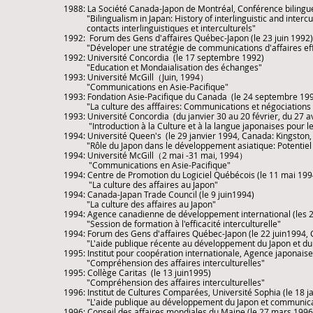
1988: La Société Canada-Japon de Montréal, Conférence bilingue
"Bilingualism in Japan: History of interlinguistic and intercult
contacts interlinguistiques et interculturels"
1992: Forum des Gens d'affaires Québec-Japon (le 23 juin 1992
"Déveloper une stratégie de communications d'affaires effic
1992: Université Concordia (le 17 septembre 1992)
"Education et Mondaialisation des échanges"
1993: Université McGill（Juin, 1994）
​ "Communications en Asie-Pacifique"
1993: Fondation Asie-Pacifique du Canada (le 24 septembre 19
"La culture des afffaires: Communications et négociations 
1993: Université Concordia (du janvier 30 au 20 février, du 27 a
​ "Introduction à la Culture et à la langue japonaises pour le
1994: Université Queen's (le 29 janvier 1994, Canada: Kingsto
"Rôle du Japon dans le développement asiatique: Potentiel p
1994: Université McGill（2 mai -31 mai, 1994）
​ "Communications en Asie-Pacifique"
1994: Centre de Promotion du Logiciel Québécois (le 11 mai 199
"La culture des affaires au Japon"
1994: Canada-Japan Trade Council (le 9 juin1994)
"La culture des affaires au Japon"
1994: Agence canadienne de développement international (les 20
"Session de formation à l'efficacité interculturelle"
1994: Forum des Gens d'affaires Québec-Japon (le 22 juin1994, 
"L'aide publique récente au développement du Japon et du C
1995: Institut pour coopération internationale, Agence japonaise
"Compréhension des affaires interculturelles"
1995: Collège Caritas (le 13 juin1995)
"Compréhension des affaires interculturelles"
1996: Institut de Cultures Comparées, Université Sophia (le 18 j
"L'aide publique au développement du Japon et communicatio
1996: Conseil des affaires mondiales du Maine (le 27 mars 1996