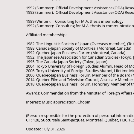
1992 (Summer): Official Development Assistance (ODA) Resea
1993 (Summer): Official Development Assistance (ODA) Resea
1989 (Winter): Consulting for M.A. thesis in semiology
1992 (Summer): Consulting for M.A. thesis in communication
Affiliated membership:
1982: The Linguistic Society of Japan (Overseas member), (To
1988: Canada-Japan Society of Montreal (Montreal, Canada)
1992: Quebec-Japan Business Forum (Montreal, Canada)
1992: The Japanese Association for Canadian Studies (Tokyo, 
1995: The Canada Japan Society (Tokyo, Japan)
2004: Tokyo University of Foreign Studies Alumni, Head of M
2006: Tokyo University of Foreign Studies Alumni, Lifetime 
2006: Quebec-Japan Business Forum, Member of the Board (
2014: Quebec Film and Television Council, Associate Member
2018: Quebec-Japan Business Forum, Honorary Member of th
Awards: Commendation from the Minister of Foreign Affairs
Interest:
​
Music appreciation, Chopin
(Person responsible for the protection of personal informati
C.P. 128, Succursale Saint-Jacques, Montréal, Québec, H3C 1C
Updated: July 31, 2026