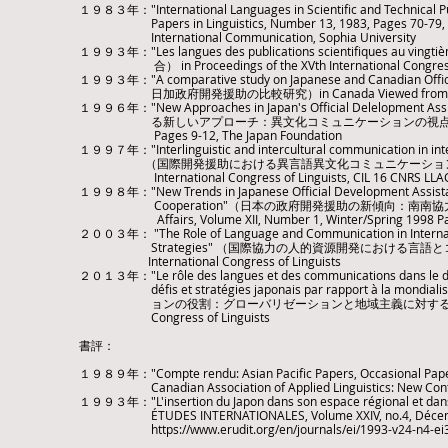
１９８３年："International Languages in Scientific and Techn
Papers in Linguistics, Number 13, 1983, Pages 70-79, The Gra
International Communication, Sophia University
１９９３年："Les langues des publications scientifiques au vi
合） in Proceedings of the XVth International Congress of Lin
１９９３年："A comparative study on Japanese and Canadian Off
​ 日加政府開発援助の比較研究）in Canada Viewed from East and West
１９９６年："New Approaches in Japan's Official Delelopment A
る新しいアプローチ：異文化コミュニケーションの視点“ in THE JAPAN FO
Pages 9-12, The Japan Foundation
１９９７年："Interlinguistic and intercultural communication in inter
（国際開発援助における異言語異文化コミュニケーション：日本の展望）in A
International Congress of Linguists, CIL 16 CNRS LLA
１９９８年："New Trends in Japanese Official Development Assistanc
Cooperation"（日本の政府開発援助の新傾向：南南協力・援助国協力
Affairs, Volume XII, Number 1, Winter/Spring 1998 Pages 248
２００３年： "The Role of Language and Communication in Internati
Strategies" （国際協力の人的資源開発における言語とコミュニケーショ
International Congress of Linguists
２０１３年："Le rôle des langues et des communications dans le dév
défis et stratégies japonais par rapport à la m
ョンの役割：グローバリゼーションと地域主義に対する日本の課題と戦略）in ABST
Congress of Linguists
書評：
１９８９年："Compte rendu: Asian Pacific Papers, Occasional Papers, no
Canadian Association of Applied Linguistics: New Contributi
１９９３年："L'insertion du Japon dans son espace régiona
ÉTUDES INTERNATIONALES, Volume XXIV, no.4, Décembre 1993
https://www.erudit.org/en/journals/ei/1993-v24-n4-e