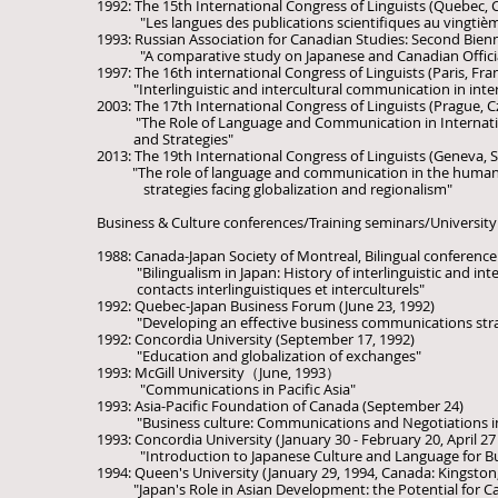
1992: The 15th International Congress of Linguists (Quebec,
"Les langues des publications scientifiques au vingtième 
1993: Russian Association for Canadian Studies: Second Bien
​ "A comparative study on Japanese and Canadian Official 
1997: The 16th international Congress of Linguists (Paris, Fra
"Interlinguistic and intercultural communication in intern
2003: The 17th International Congress of Linguists (Prague, 
"The Role of Language and Communication in Internatio
and Strategies"
2013: The 19th International Congress of Linguists (Geneva, 
​ "The role of language and communication in the human r
strategies facing globalization and regionalism"
Business & Culture conferences/Training seminars/University 
1988: Canada-Japan Society of Montreal, Bilingual conferenc
"Bilingualism in Japan: History of interlinguistic and inter
contacts interlinguistiques et interculturels"
1992: Quebec-Japan Business Forum (June 23, 1992)
"Developing an effective business communications stra
1992: Concordia University (September 17, 1992)
"Education and globalization of exchanges"
1993: McGill University（June, 1993）
​ "Communications in Pacific Asia"
1993: Asia-Pacific Foundation of Canada (September 24)
"Business culture: Communications and Negotiations in
1993: Concordia University (January 30 - February 20, April 2
​ "Introduction to Japanese Culture and Language for B
1994: Queen's University (January 29, 1994, Canada: Kingst
"Japan's Role in Asian Development: the Potential for Ca