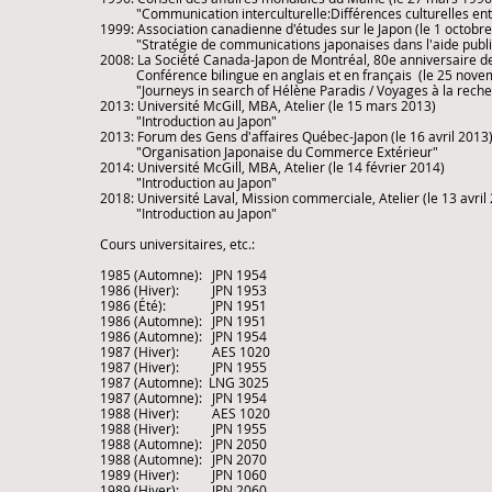
"Communication interculturelle:Différences culturelles entre
1999: Association canadienne d'études sur le Japon (le 1 octobr
"Stratégie de communications japonaises dans l'aide publ
2008: La Société Canada-Japon de Montréal, 80e anniversaire de 
Conférence bilingue en anglais et en français (le 25 nove
"Journeys in search of Hélène Paradis / Voyages à la reche
2013: Université McGill, MBA, Atelier (le 15 mars 2013)
"Introduction au Japon"
2013: Forum des Gens d'affaires Québec-Japon (le 16 avril 2013
"Organisation Japonaise du Commerce Extérieur"
2014: Université McGill, MBA, Atelier (le 14 février 2014)
"Introduction au Japon"
2018: Université Laval, Mission commerciale, Atelier (le 13 avril
"Introduction au Japon"
Cours universitaires, etc.:
1985 (Automne): JPN 1954
1986 (Hiver): JPN 1953
1986 (Été): JPN 1951
1986 (Automne): JPN 1951
1986 (Automne): JPN 1954
1987 (Hiver): AES 1020
1987 (Hiver): JPN 1955
1987 (Automne): LNG 3025
1987 (Automne): JPN 1954
1988 (Hiver): AES 1020
1988 (Hiver): JPN 1955
1988 (Automne): JPN 2050
1988 (Automne): JPN 2070
1989 (Hiver): JPN 1060
1989 (Hiver): JPN 2060