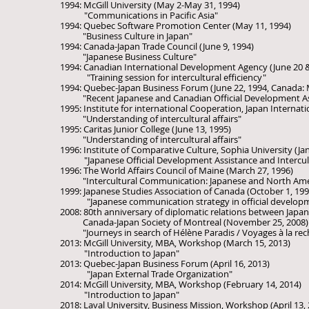
1994: McGill University (May 2-May 31, 1994)
​ "Communications in Pacific Asia"
1994: Quebec Software Promotion Center (May 11, 1994)
"Business Culture in Japan"
1994: Canada-Japan Trade Council (June 9, 1994)
"Japanese Business Culture"
1994: Canadian International Development Agency (June 20 &
"Training session for intercultural efficiency"
1994: Quebec-Japan Business Forum (June 22, 1994, Canada: M
"Recent Japanese and Canadian Official Development Assi
1995: Institute for international Cooperation, Japan Internat
"Understanding of intercultural affairs"
1995: Caritas Junior College (June 13, 1995)
"Understanding of intercultural affairs"
1996: Institute of Comparative Culture, Sophia University (Ja
"Japanese Official Development Assistance and Intercul
1996: The World Affairs Council of Maine (March 27, 1996)
"Intercultural Communication: Japanese and North Ameri
1999: Japanese Studies Association of Canada (October 1, 199
"Japanese communication strategy in official developme
2008: 80th anniversary of diplomatic relations between Japan
Canada-Japan Society of Montreal (November 25, 2008)
"Journeys in search of Hélène Paradis / Voyages à la rec
2013: McGill University, MBA, Workshop (March 15, 2013)
"Introduction to Japan"
2013: Quebec-Japan Business Forum (April 16, 2013)
"Japan External Trade Organization"
2014: McGill University, MBA, Workshop (February 14, 2014)
"Introduction to Japan"
2018: Laval University, Business Mission, Workshop (April 13,