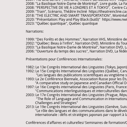
2008: "La Basilique Notre-Dame de Montréal", Livre guide, La 
2008: "PERSPECTIVE DE VIE À LONDRES ET À TOKYO", Centre Ca
2009: "Train", Scénario, Théâtre Incliné
https://theatreincline.ca
2018: "THE ELECTRIC AND SMART TRANSPORTATION", Montréal I
2020: "Présentation: Play and Play Black (butô)"
https://www.nwi
2023: "Québec quantique", Québec quantique
​Narrations:
1999: "Des Forêts et des Hommes", Narration VHS, Ministère d
2002: "Québec: Beau à l'infini", Narration DVD, Ministère du 
2003: "La Basilique Notre-Dame de Montréal", Narration DVD, 
2006: "Ouverture du temps des sucres", Narration DVD, La fédé
Présentations pour Conférences Internationales:
1982: Le 13e Congrès International des Linguistes (Tokyo, Japon
1992: Le 15e Congrès International des Linguistes (Québec, Can
"Les langues des publications scientifiques au vingtième siè
1993: La 2e Conférence Biennale, Association Russe pour les É
​ "A comparative study on Japanese and Canadian Official Dev
1997: Le 16e Congrès international des Linguistes (Paris, France
​ "Communications interlinguistiques et interculturelles dans 
2003: Le 17e Congrès International des Linguistes (Prague, Rép
"The Role of Language and Communication in International
Challenges and Strategies"
2013: Le 19e Congrés International des Linguistes (Genève, Suis
​ "Le rôle des langues et des communications dans le dével
internationale : défis et stratégies japonais par rapport à la
Conférences d'affaires et culturelles/ Seminaires de formation/C