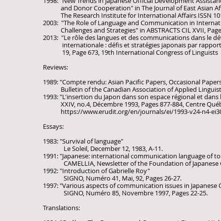
1998: "New Trends in Japanese Official Development Assista
and Donor Cooperation" in The Journal of East Asian Affai
The Research Institute for International Affairs ISSN 10
2003: "The Role of Language and Communication in Interna
Challenges and Strategies" in ABSTRACTS CIL XVII, Page 65
2013: "Le rôle des langues et des communications dans le 
internationale : défis et stratégies japonais par rapport
19, Page 673, 19th International Congress of Linguists
Reviews:
1989: "Compte rendu: Asian Pacific Papers, Occasional Papers, 
Bulletin of the Canadian Association of Applied Linguistics
1993: "L'insertion du Japon dans son espace régional et da
XXIV, no.4, Décembre 1993, Pages 877-884, Centre Québéco
https://www.erudit.org/en/journals/ei/1993-v24-n4-ei
Essays:
1983: "Survival of language"
​ Le Soleil, December 12, 1983, A-11.
1991: "Japanese: international communication language of 
​ CAMELLIA, Newsletter of the Foundation of Japanese Gar
1992: "Introduction of Gabrielle Roy"
SIGNO, Numéro 41, Mai, 92, Pages 26-27.
1997: "Various aspects of communication issues in Japanese 
SIGNO, Numéro 85, Novembre 1997, Pages 22-2
Translations: