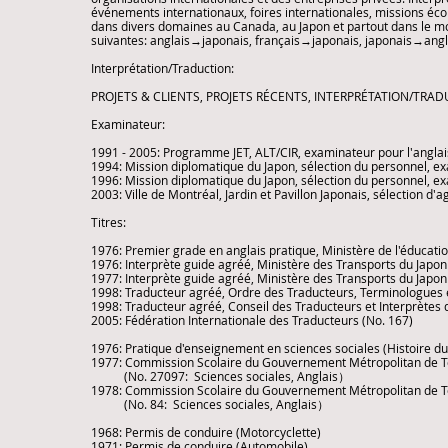
événements internationaux, foires internationales, missions éco
dans divers domaines au Canada, au Japon et partout dans le m
suivantes: anglais→japonais, français→japonais, japonais→angla
Interprétation/Traduction:
PROJETS & CLIENTS, PROJETS RÉCENTS, INTERPRÉTATION/TRA
Examinateur:
1991 - 2005: Programme JET, ALT/CIR, examinateur pour l'anglais
1994: Mission diplomatique du Japon, sélection du personnel, e
1996: Mission diplomatique du Japon, sélection du personnel, e
2003: Ville de Montréal, Jardin et Pavillon Japonais, sélection d'
Titres:
1976: Premier grade en anglais pratique, Ministère de l'éducati
1976: Interprète guide agréé, Ministère des Transports du Japon
1977: Interprète guide agréé, Ministère des Transports du Japon 
1998: Traducteur agréé, Ordre des Traducteurs, Terminologues e
1998: Traducteur agréé, Conseil des Traducteurs et Interprètes d
2005: Fédération Internationale des Traducteurs (No. 167)
1976: Pratique d'enseignement en sciences sociales (Histoire d
1977: Commission Scolaire du Gouvernement Métropolitan de To
(No. 27097: Sciences sociales, Anglais）
1978: Commission Scolaire du Gouvernement Métropolitan de T
(No. 84: Sciences sociales, Anglais）
1968: Permis de conduire (Motorcyclette)
1971: Permis de conduire (Automobile)