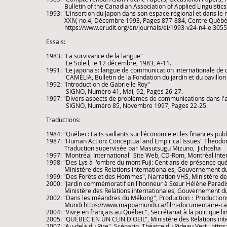
Bulletin of the Canadian Association of Applied Linguistics: 
1993: "L'insertion du Japon dans son espace régional et dans 
XXIV, no.4, Décembre 1993, Pages 877-884, Centre Québécois 
https://www.erudit.org/en/journals/ei/1993-v24-n4-ei305
Essais:
1983: "La survivance de la langue"
​ Le Soleil, le 12 décembre, 1983, A-11.
1991: "Le japonais: langue de communication internationale de
​ CAMÉLIA, Bulletin de la Fondation du jardin et du pavillon
1992: "Introduction de Gabrielle Roy"
SIGNO, Numéro 41, Mai, 92, Pages 26-27.
1997: "Divers aspects de problèmes de communications dans l'
SIGNO, Numéro 85, Novembre 1997, Pages 22-25.
Traductions:
1984: "Québec: Faits saillants sur l'économie et les finances p
1987: "Human Action: Conceptual and Empirical Issues" Theodor
Traduction supervisée par Masutsugu Mizuno, Jichosha
1997: "Montréal International" Site Web, CD-Rom, Montréal Inte
1998: "Des Lys à l'ombre du mont Fuji: Cent ans de présence qu
Ministère des Relations internationales, Gouvernement d
1999: "Des Forêts et des Hommes", Narration VHS, Ministère d
2000: "Jardin commémoratif en l'honneur à Sœur Hélène Paradi
Ministère des Relations internationales, Gouvernement d
2002: "Dans les méandres du Mékong", Production：Productio
Mundi
https://www.mappamundi.ca/film-documentaire-cam
2004: "Vivre en français au Québec", Secrétariat à la politique
2005: "QUÉBEC EN UN CLIN D'OEIL", Ministère des Relations in
2007: "Au-delà du Rire", Scénario, Théatre du Rideau Vert
https