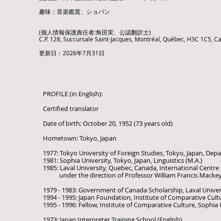
趣味：​音楽鑑賞、ショパン
(個人情報保護責任者:角田実、公認翻訳士)
C.P. 128, Succursale Saint-Jacques, Montréal, Québec, H3C 1C5, 
​​更新日：2026年7月31日
PROFILE (in English):
Certified translator
Date of birth: October 20, 1952 (73 years old)
Hometown: Tokyo, Japan
1977: Tokyo University of Foreign Studies, Tokyo, Japan, Depa
1981: Sophia University, Tokyo, Japan, Linguistics (M.A.)
1985: Laval University, Quebec, Canada, International Centre f
under the direction of Professor William Francis Macke
1979 - 1983: Government of Canada Scholarship, Laval Unive
1994 - 1995: Japan Foundation, Institute of Comparative Cultu
1995 - 1996: Fellow, Institute of Comparative Culture, Sophia 
1973: Japan Interpreter Training School (English)