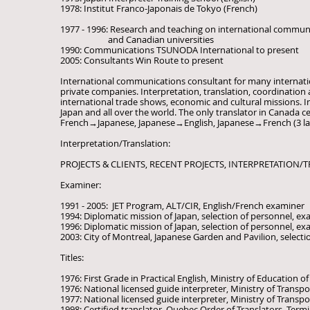
1978: Institut Franco-Japonais de Tokyo (French)
1977 - 1996: Research and teaching on international communi
and Canadian universities
1990: Communications TSUNODA International to present
2005: Consultants Win Route to present
International communications consultant for many internatio
private companies. Interpretation, translation, coordination
international trade shows, economic and cultural missions. I
Japan and all over the world. The only translator in Canada ce
French→Japanese, Japanese→English, Japanese→French (3 la
Interpretation/Translation:
PROJECTS & CLIENTS, RECENT PROJECTS, INTERPRETATION
Examiner:
1991 - 2005: JET Program, ALT/CIR, English/French examiner
1994: Diplomatic mission of Japan, selection of personnel, e
1996: Diplomatic mission of Japan, selection of personnel, e
2003: City of Montreal, Japanese Garden and Pavilion, selectio
Titles:
1976: First Grade in Practical English, Ministry of Education o
1976: National licensed guide interpreter, Ministry of Transpo
1977: National licensed guide interpreter, Ministry of Transpo
1998: Certified translator, Quebec Order of Translators, Term