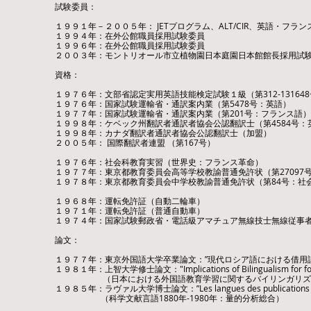
試験委員：
１９９１年－２００５年： JETプログラム、ALT/CIR、英語・フラ
１９９４年：在外公館職員採用試験委員
​１９９６年：在外公館職員採用試験委員
​​２００３年：モントリオール市立植物園日本庭園日本館館長採用試
資格：
​１９７６年：文部省認定実用英語技能検定試験１級（第312-13164
１９７６年：国家試験運輸省・通訳案内業（第5478号：英語）
１９７７年：国家試験運輸省・通訳案内業（第201号：フランス語）
１９９８年：ケベック州翻訳者通訳者協会公認翻訳士（第4584号
１９９８年：カナダ翻訳者通訳者協会公認翻訳士（加盟）
２００５年： 国際翻訳者連盟 （第167号）​
１９７６年：社会科教育実習（世界史：フランス革命）
１９７７年：東京都教育委員会高等学校教諭普通免許状（第27097
１９７８年：東京都教育委員会中学校教諭普通免許状（第84号：社
１９６８年：運転免許証（自動二輪車）
１９７１年：運転免許証（普通自動車）
１９７４年：国家試験郵政省・電話級アマチュア無線技士無線従事者免許証
論文：
１９７７年：東京外国語大学卒業論文：”現代ロシア語における借用語
１９８１年：上智大学修士論文："Implications of Bilingualism for foreign
（日本における外国語教育学習に関するバイリンガリズ
１９８５年：ラヴァル大学博士論文：”Les langues des publications scientif
（科学文献言語1880年-1980年：量的分析総合）