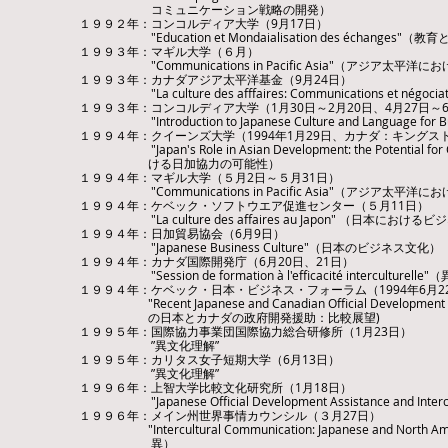
コミュニケーション戦略の開発）
１９９２年：コンコルディア大学（9月17日）
​ "Education et Mondaialisation des échange
１９９３年：マギル大学（６月）
​ "Communications in Pacific Asia"（アジア太平
１９９３年：カナダアジア太平洋基金（9月24日）
​ "La culture des afffaires: Communications et
１９９３年：コンコルディア大学（1月30日～2月20日、4月27日～6月
​ "Introduction to Japanese Culture and Language
１９９４年：クイーンズ大学（1994年1月29日、カナダ：キングストン、Donald 
"Japan's Role in Asian Development: the Potential
ける日加協力の可能性）
１９９４年：マギル大学（５月2日～５月31日）
"Communications in Pacific Asia"（アジア太平
１９９４年：ケベック・ソフトウエア促進センター（５月11日）
​ "La culture des affaires au Japon" （日本におけ
１９９４年：日加貿易協会（6月9日）
​ "Japanese Business Culture"（日本のビジネス文化）
１９９４年：カナダ国際開発庁（6月20日、21日）
"Session de formation à l'efficacité intercul
１９９４年：ケベック・日本・ビジネス・フォーラム（1994年6月22日、カナダ
"Recent Japanese and Canadian Official Development A
の日本とカナダの政府開発援助：比較展望)
１９９５年：国際協力事業団国際協力総合研修所（1月23日）
”異文化理解”
１９９５年：カリタス女子短期大学（6月13日）
”異文化理解”
１９９６年：上智大学比較文化研究所（1月18日）
"Japanese Official Development Assistance and 
１９９６年：メイン州世界事情カウンシル（３月27日）
"Intercultural Communication: Japanese and Nor
異）