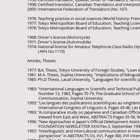
1998: Certified translator, Canadian Translators and Interprete
2005: International Federation of Translators (No. 167)
1976: Teaching practice in social sciences (World history: Fre
1977: Tokyo Metropolitan Board of Education, Teaching Licens
1978: Tokyo Metropolitan Board of Education, Teaching Licens
1968: Driver's license (Motorcycle)
1971: Driver's license (Automobile)
1974: National license for Amateur Telephone-Class Radio Op
（AYN No.1110)
Articles, Theses:
1977: B.A. Thesis, Tokyo University of Foreign Studies, "Lo
1981: M.A. Thesis, Sophia University, "Implications of bilingu
1985: Ph.D Thesis, Laval University, "Languages for scientific
1983: "International Languages in Scientific and Technical P
Number 13, 1983, Pages 70-79, The Graduate School of La
Communication, Sophia University
1993: "Les langues des publications scientifiques au vingtièm
International Congress of Linguists 4, Pages 43-46, Les Pr
1993: "A comparative study on Japanese and Canadian Officia
Viewed from East and West, ABSTRACTS Pages 55-56, Russ
​1996: "New Approaches in Japan's Official Delelopment Assi
FOUNDATION NEWSLETTER XXIV/No.3, September 1996, P
1997: "Interlinguistic and intercultural communication in int
perspective" in ABSTRACTS CIL XVI, Page 300, XVI Interna