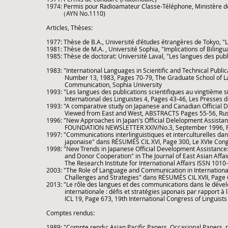
1974: Permis pour Radioamateur Classe-Téléphone, Ministère d
（AYN No.1110)
Articles, Thèses:
1977: Thèse de B.A., Université d'études étrangères de Tokyo, 
1981: Thèse de M.A. , Université Sophia, "Implications of Biling
1985: Thèse de doctorat: Université Laval, "Les langues des publ
1983: "International Languages in Scientific and Technical Publi
Number 13, 1983, Pages 70-79, The Graduate School of Languag
Communication, Sophia University
1993: "Les langues des publications scientifiques au vingtième s
International des Linguistes 4, Pages 43-46, Les Presses de 
1993: "A comparative study on Japanese and Canadian Official D
Viewed from East and West, ABSTRACTS Pages 55-56, Russia
1996: "New Approaches in Japan's Official Delelopment Assistan
FOUNDATION NEWSLETTER XXIV/No.3, September 1996, Page
1997: "Communications interlinguistiques et interculturelles da
japonaise" dans RÉSUMÉS CIL XVI, Page 300, Le XVIe Congrès
1998: "New Trends in Japanese Official Development Assistance:
and Donor Cooperation" in The Journal of East Asian Affairs
The Research Institute for International Affairs ISSN 1010
2003: "The Role of Language and Communication in Internatio
Challenges and Strategies" dans RÉSUMÉS CIL XVII, Page 65, 
2013: "Le rôle des langues et des communications dans le dév
internationale : défis et stratégies japonais par rapport à
ICL 19, Page 673, 19th International Congress of Linguists
Comptes rendus:
1989: "Compte rendu: Asian Pacific Papers, Occasional Papers, no