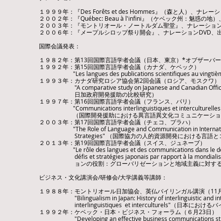
１９９９年：『Des Forêts et des Hommes』（森と人）、
２００２年：『Québec: Beau à l'infini』（ケベック州：
２００３年：『モントリオール・ノートルダム聖堂』、ナレーション
​２００６年：『メープルシロップ祭り開会』、ナレーションDVD、
国際会議発表：
１９８２年：第13回国際言語学者会議（日本、東京）*オブザーバ
１９９２年：第15回国際言語学者会議（カナダ、ケベック）
"Les langues des publications scientifiques au vingt
１９９３年：カナダ研究ロシア協会第2回会議（ロシア、モスクワ）
"A comparative study on Japanese and Canadian Offici
​ 日加政府開発援助の比較研究）
１９９７年：第16回国際言語学者会議（フランス、パリ）
"Communications interlinguistiques et interculturelles dans 
（国際開発援助における異言語異文化コミュニケーション
​２００３年：第17回国際言語学者会議（チェコ、プラハ）
"The Role of Language and Communication in International
Strategies" （国際協力の人的資源開発における言語と
２０１３年：第19回国際言語学者会議（スイス、ジュネーブ）
"Le rôle des langues et des communications dans le dévelop
défis et stratégies japonais par rapport à la m
ョンの役割：グローバリゼーションと地域主義に対する日
ビジネス・文化講演会/研修会/大学講義等講師：
１９８８年：モントリオール日加協会、英仏バイリンガル講演（11
"Bilingualism in Japan: History of interlinguistic and intercu
interlinguistiques et interculturels"（日
１９９２年：ケベック・日本・ビジネス・フォーラム（６月23日）
"Developing an effective business communication