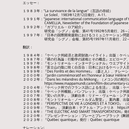
エッセー：
１９８３年："La survivance de la langue"（言語の存続）
​ Le Soleil、1983年12月12日発行、A-11.
１９９１年："Japanese: international communication la
​ CAMELLIA, Newsletter of the Foundation of Japanese Garde
１９９２年：『ガブリエル・ロア紹介』
研究会「シグノ」会報、第41号1992年5月発行、26～2
１９９７年：『日本の国際開発援助におけるコミュニケーション問
研究会「シグノ」会報、第85号1997年11月発行
翻訳：
１９８４年：『ケベック州経済と政府財政ハイライト』出版：ケベ
１９８７年：『裸の行為論：行動学の諸相とその概念』エピローグ
​​１９９７年：『モントリオール・インターナショナル』ウエブサイト
​１９９８年：『富士山の陰に咲く白百合：日本におけるケベック人
１９９９年：『Des Forêts et des Hommes』（森と人）、
２０００年：『Jardin commémoratif en l'honneur à S
​２００２年：『Dans les méandres du Mékong』（メコン川の蛇行の
https://www.mappamundi.ca/en/film-documentary-ca
​２００４年：『ケベック州でのフランス語による生活』、出版：ケ
２００５年：『ケベック州概観』パンフレット、出版：ケベック州
​２００７年：『笑いの大学』、演劇台本：リドー・ヴェール・シ
２００８年：『モントリオール・ノートルダム聖堂』、案内書、出
​​２００８年：『PERSPECTIVE DE VIE À LONDRES ET 
２００９年：『Train』、演劇台本：テアトル・アンクリネ
https:/
２０１８年：『THE ELECTRIC AND SMART TRANSPORTA
２０２０年：『プレゼンテーション：プレーとプレーブラック (舞踏
２０２３年：『Québec quantique』発行：Québec quantique
​ナレーション: