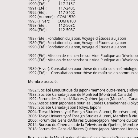
1990 (Été): 117-215C
1991 (Été): 117-240C
1992 (Été): 117-340C
1992 (Autome): COM 1530
1993 (Hiver): COM 8100
1993 (Été): 112-508C
1994 (Été): 112-508C
1987 (Été): Fondation du Japon, Voyage d'Études au Japon
1989 (Été): Fondation du Japon, Voyage d'Études au Japon
1990 (Été): Fondation du Japon, Voyage d'Études au Japon
1992 (Été): Mission de recherche sur Aide Publique au Dévelop
1993 (Été): Mission de recherche sur Aide Publique au Dévelop
1989 (Hiver): Consultation pour thèse de maîtrise en sémiologie
1992 (Été): Consultation pour thèse de maîtrise en communica
Membre associé:
1982: Société Linquistique du Japon (membre outre-mer), (Tokyo
1988: Société Canada-Japon de Montréal (Montréal, Canada)
1992: Forum des Gens d'Affaires Québec-Japon (Montréal, Cana
1992: Association Japonaise pour les Études Canadiennes (Tokyo
1995: Société Canada-Japon (Tokyo, Japon)
2004: Tokyo University of Foreign Studies Alumni, Représentant
2006: Tokyo University of Foreign Studies Alumni, Membre à Vie 
2006: Forum des Gens d'Affaires Québec-Japon, Membre du Con
2014: Bureau du Cinéma et de la Télévision du Québec, Membre
2018: Forum des Gens d'Affaires Québec-Japon, Membre Honora
Prix: Le prix du Ministre des affaires étrangères du Gouvernem